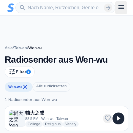
Zum Hauptinhalt springen
Sender suchen
menu
search
arrow_forward
Asia
/
Taiwan
/
Wen-wu
Radiosender aus Wen-wu
tune
Filter
1
close
Alle zurücksetzen
Wen-wu
1 Radiosender aus Wen-wu
1 Radiosender aus Wen-wu
輔大之聲
favorite
play_arrow
88.5 FM · Wen-wu, Taiwan
radio stations
radio stations
radio stations
College
Religious
Variety