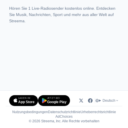
Hören Sie 1 Live-Radiosender kostenlos online. Entdecken
Sie Musik, Nachrichten, Sport und mehr aus aller Welt auf
Streema.
LADEN IM
JETZT BEI
Deutsch
App Store
Google Play
Nutzungsbedingungen
Datenschutzrichtlinie
Urheberrechtsrichtlinie
(öffnet in neuem Tab)
AdChoices
© 2026 Streema, Inc. Alle Rechte vorbehalten