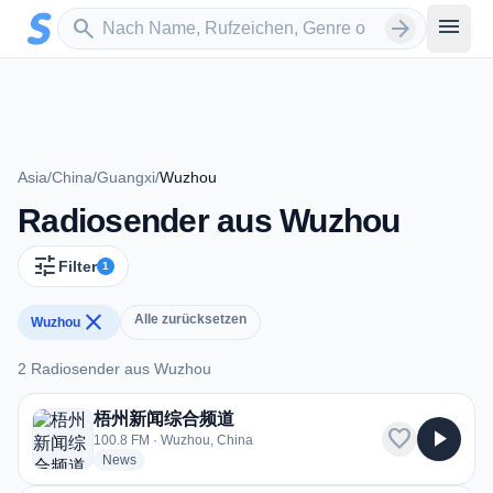
Zum Hauptinhalt springen
Sender suchen
menu
search
arrow_forward
Asia
/
China
/
Guangxi
/
Wuzhou
Radiosender aus Wuzhou
tune
Filter
1
close
Alle zurücksetzen
Wuzhou
2 Radiosender aus Wuzhou
2 Radiosender aus Wuzhou
梧州新闻综合频道
favorite
play_arrow
100.8 FM · Wuzhou, China
radio stations
News