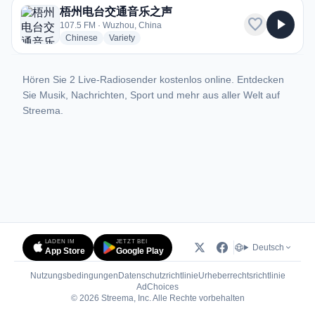
梧州电台交通音乐之声
favorite
play_arrow
107.5 FM · Wuzhou, China
radio stations
radio stations
Chinese
Variety
Hören Sie 2 Live-Radiosender kostenlos online. Entdecken
Sie Musik, Nachrichten, Sport und mehr aus aller Welt auf
Streema.
LADEN IM
JETZT BEI
Deutsch
App Store
Google Play
Nutzungsbedingungen
Datenschutzrichtlinie
Urheberrechtsrichtlinie
(öffnet in neuem Tab)
AdChoices
© 2026 Streema, Inc. Alle Rechte vorbehalten