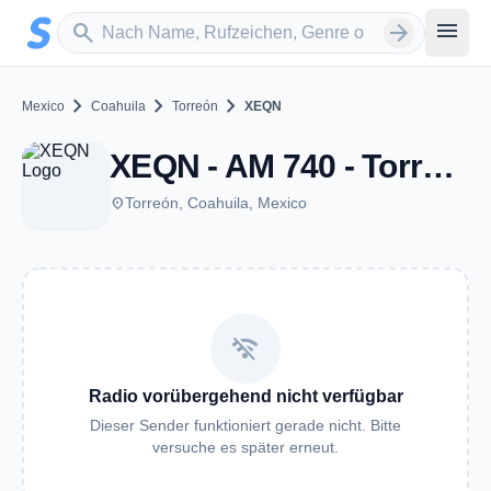
Zum Hauptinhalt springen
Sender suchen
menu
search
arrow_forward
chevron_right
chevron_right
chevron_right
Mexico
Coahuila
Torreón
XEQN
XEQN - AM 740 - Torreón, CI
place
Torreón, Coahuila, Mexico
wifi_off
Radio vorübergehend nicht verfügbar
Dieser Sender funktioniert gerade nicht. Bitte
versuche es später erneut.