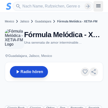
Zum Hauptinhalt springen
Sender suchen
menu
search
arrow_forward
chevron_right
chevron_right
chevron_right
Mexico
Jalisco
Guadalajara
Fórmula Melódica - XETIA-FM
Fórmula Melódica - XETIA-FM - FM 97.9 - Guadalajara, JA
Una serenata de amor interminable…
place
Guadalajara, Jalisco, Mexico
play_arrow
favorite
share
Radio hören