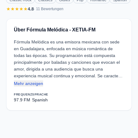
Classic Rock
Classics
Oldies
Pop
Romantic
Spanish
star
star
star
star
star
4.8
· 11 Bewertungen
Über Fórmula Melódica - XETIA-FM
Fórmula Melódica es una emisora mexicana con sede
en Guadalajara, enfocada en música romántica de
todas las épocas. Su programación está compuesta
principalmente por baladas y canciones que evocan el
amor, dirigida a una audiencia que busca una
experiencia musical continua y emocional. Se caracte…
Mehr anzeigen
FREQUENZ
SPRACHE
97.9 FM
Spanish