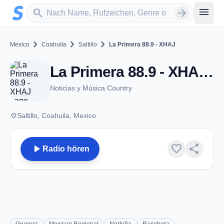
Zum Hauptinhalt springen
Sender suchen
menu
search
arrow_forward
chevron_right
chevron_right
chevron_right
Mexico
Coahuila
Saltillo
La Primera 88.9 - XHAJ
La Primera 88.9 - XHAJ - FM 88.9 - Saltillo, CI
Noticias y Música Country
place
Saltillo, Coahuila, Mexico
play_arrow
favorite
share
Radio hören