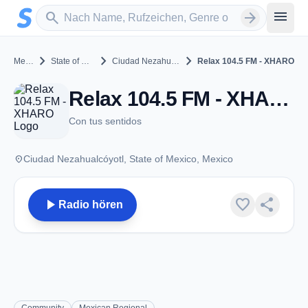
Zum Hauptinhalt springen
Sender suchen
menu
search
arrow_forward
chevron_right
chevron_right
chevron_right
Mexico
State of Mexico
Ciudad Nezahualcóyotl
Relax 104.5 FM - XHARO
Relax 104.5 FM - XHARO - FM 104.5 - Ciudad Nezahualcóyotl
Con tus sentidos
place
Ciudad Nezahualcóyotl, State of Mexico, Mexico
play_arrow
favorite
share
Radio hören