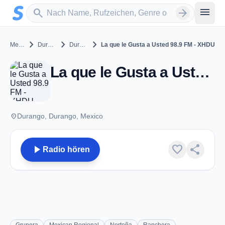
Zum Hauptinhalt springen
Sender suchen
menu
search
arrow_forward
chevron_right
chevron_right
chevron_right
Mexico
Durango
Durango
La que le Gusta a Usted 98.9 FM - XHDU
La que le Gusta a Usted 98.9 FM - XHDU - FM 98.9 - Durango, DG
place
Durango, Durango, Mexico
play_arrow
favorite
share
Radio hören