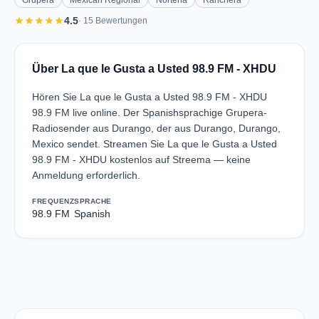
Grupera
Mexican Regional
Norteña
Ranchera
star
star
star
star
star
4.5
· 15 Bewertungen
Über La que le Gusta a Usted 98.9 FM - XHDU
Hören Sie La que le Gusta a Usted 98.9 FM - XHDU
98.9 FM live online. Der Spanishsprachige Grupera-
Radiosender aus Durango, der aus Durango, Durango,
Mexico sendet. Streamen Sie La que le Gusta a Usted
98.9 FM - XHDU kostenlos auf Streema — keine
Anmeldung erforderlich.
FREQUENZ
SPRACHE
98.9 FM
Spanish