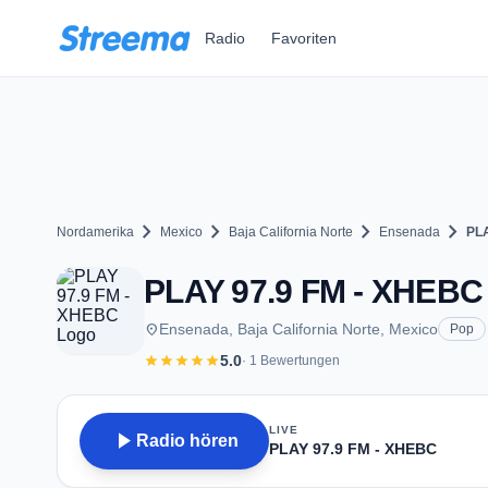
Zum Hauptinhalt springen
Radio
Favoriten
chevron_right
chevron_right
chevron_right
chevron_right
Nordamerika
Mexico
Baja California Norte
Ensenada
PLA
PLAY 97.9 FM - XHEBC 
place
Ensenada, Baja California Norte, Mexico
Pop
star
star
star
star
star
5.0
· 1 Bewertungen
LIVE
play_arrow
Radio hören
PLAY 97.9 FM - XHEBC