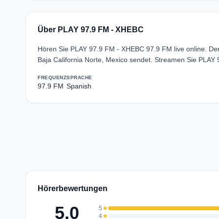
Über PLAY 97.9 FM - XHEBC
Hören Sie PLAY 97.9 FM - XHEBC 97.9 FM live online. D
Baja California Norte, Mexico sendet. Streamen Sie PLAY
FREQUENZ
SPRACHE
97.9 FM
Spanish
Hörerbewertungen
5.0
5
star
4
star