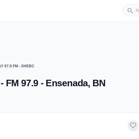
Sender
search
Y 97.9 FM - XHEBC
- FM 97.9 - Ensenada, BN
favorite