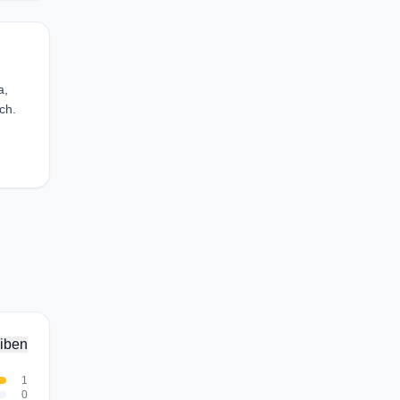
a,
ch.
iben
1
0