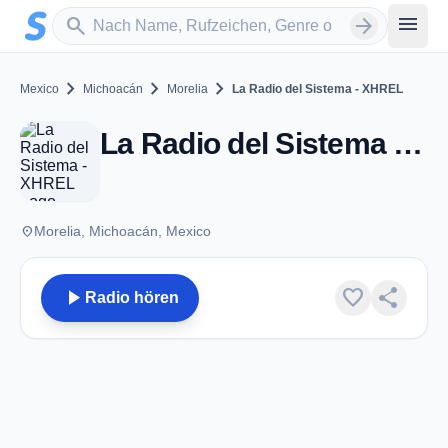
Zum Hauptinhalt springen
Sender suchen
menu
search
arrow_forward
chevron_right
chevron_right
chevron_right
Mexico
Michoacán
Morelia
La Radio del Sistema - XHREL
La Radio del Sistema - XHREL - FM 106.9 - Morelia, MC
place
Morelia, Michoacán, Mexico
play_arrow
favorite
share
Radio hören