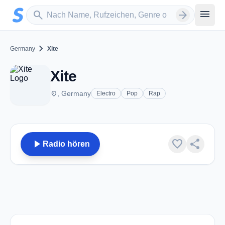
Zum Hauptinhalt springen
Sender suchen
menu
search
arrow_forward
chevron_right
Germany
Xite
Xite
place
, Germany
Electro
Pop
Rap
play_arrow
favorite
share
Radio hören