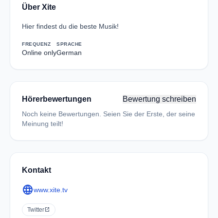
Über Xite
Hier findest du die beste Musik!
FREQUENZ
SPRACHE
Online only
German
Hörerbewertungen
Bewertung schreiben
Noch keine Bewertungen. Seien Sie der Erste, der seine
Meinung teilt!
Kontakt
language
www.xite.tv
Twitter
open_in_new