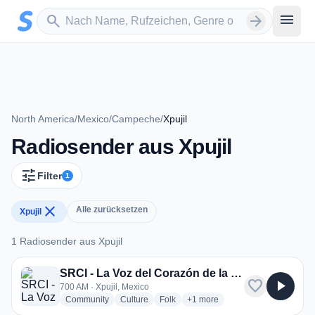
Zum Hauptinhalt springen
Sender suchen
menu
search
arrow_forward
North America
/
Mexico
/
Campeche
/
Xpujil
Radiosender aus Xpujil
tune
Filter
1
close
Alle zurücksetzen
Xpujil
1 Radiosender aus Xpujil
1 Radiosender aus Xpujil
SRCI - La Voz del Corazón de la Selva - XEXPUJ
favorite
play_arrow
700 AM · Xpujil, Mexico
radio stations
radio stations
radio stations
more genres for SRCI - La Voz
Community
Culture
Folk
+1
more