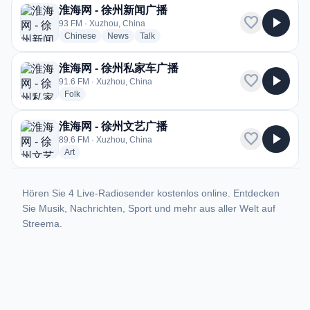
淮海网 - 徐州新闻广播
favorite
play_arrow
93 FM · Xuzhou, China
radio stations
radio stations
radio stations
Chinese
News
Talk
淮海网 - 徐州私家车广播
favorite
play_arrow
91.6 FM · Xuzhou, China
radio stations
Folk
淮海网 - 徐州文艺广播
favorite
play_arrow
89.6 FM · Xuzhou, China
radio stations
Art
Hören Sie 4 Live-Radiosender kostenlos online. Entdecken
Sie Musik, Nachrichten, Sport und mehr aus aller Welt auf
Streema.