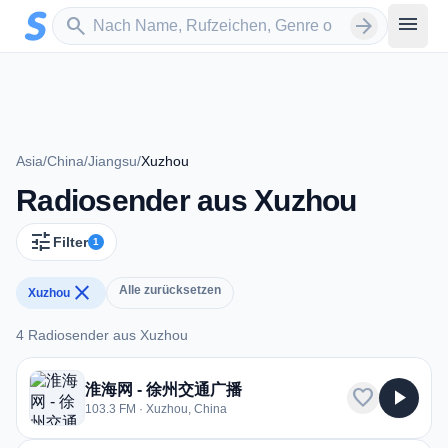
Zum Hauptinhalt springen
Sender suchen
menu
search
arrow_forward
Asia
/
China
/
Jiangsu
/
Xuzhou
Radiosender aus Xuzhou
tune
Filter
1
close
Alle zurücksetzen
Xuzhou
4 Radiosender aus Xuzhou
4 Radiosender aus Xuzhou
淮海网 - 徐州交通广播
favorite
play_arrow
103.3 FM · Xuzhou, China