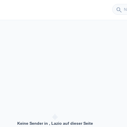
Sender
search
graphic_eq
Keine Sender in , Lazio auf dieser Seite