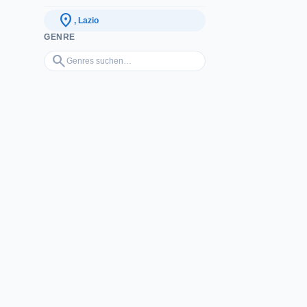
location_on
, Lazio
GENRE
Genres suchen…
search