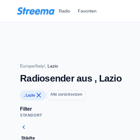
Zum Hauptinhalt springen
Radio
Favoriten
Europe
/
Italy
/
, Lazio
Radiosender aus , Lazio
close
Alle zurücksetzen
, Lazio
Filter
STANDORT
chevron_left
Städte