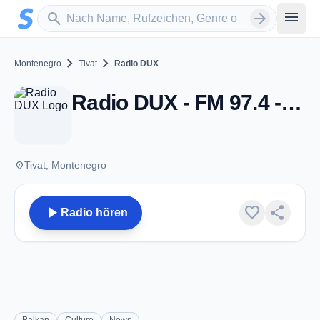
Zum Hauptinhalt springen
Sender suchen
menu
search
arrow_forward
chevron_right
chevron_right
Montenegro
Tivat
Radio DUX
Radio DUX - FM 97.4 - Tivat
place
Tivat, Montenegro
play_arrow
favorite
share
Radio hören