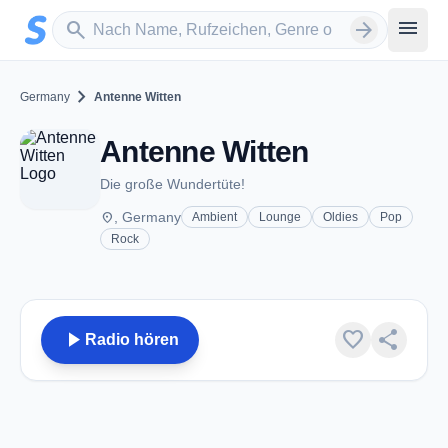
Zum Hauptinhalt springen
Sender suchen
menu
search
arrow_forward
chevron_right
Germany
Antenne Witten
Antenne Witten
Die große Wundertüte!
place
, Germany
Ambient
Lounge
Oldies
Pop
Rock
play_arrow
favorite
share
Radio hören