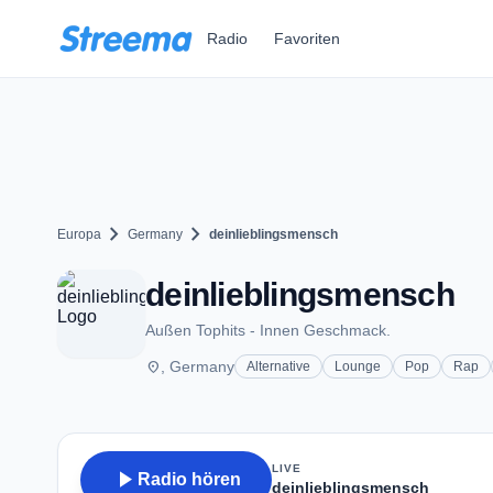
Zum Hauptinhalt springen
Radio
Favoriten
chevron_right
chevron_right
Europa
Germany
deinlieblingsmensch
deinlieblingsmensch
Außen Tophits - Innen Geschmack.
place
, Germany
Alternative
Lounge
Pop
Rap
LIVE
play_arrow
Radio hören
deinlieblingsmensch