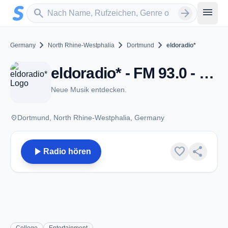
Zum Hauptinhalt springen
Sender suchen
menu
search
arrow_forward
chevron_right
chevron_right
chevron_right
Germany
North Rhine-Westphalia
Dortmund
eldoradio*
eldoradio* - FM 93.0 - Dortmund
Neue Musik entdecken.
place
Dortmund, North Rhine-Westphalia, Germany
play_arrow
favorite
share
Radio hören