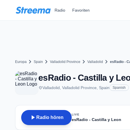
Zum Hauptinhalt springen
Radio
Favoriten
chevron_right
chevron_right
chevron_right
chevron_right
Europa
Spain
Valladolid Province
Valladolid
esRadio - Ca
esRadio - Castilla y Leo
place
Valladolid, Valladolid Province, Spain
Spanish
LIVE
play_arrow
Radio hören
esRadio - Castilla y Leon