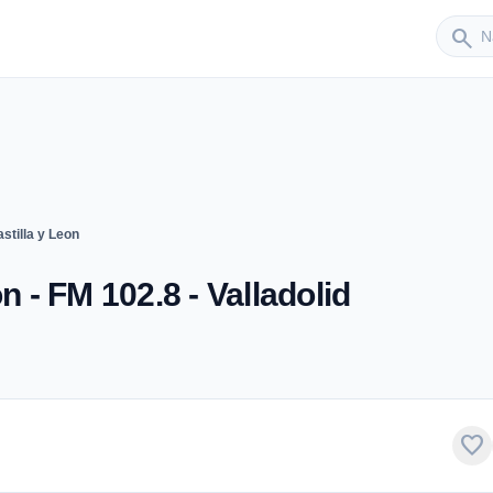
Sender
search
stilla y Leon
n - FM 102.8 - Valladolid
favorite