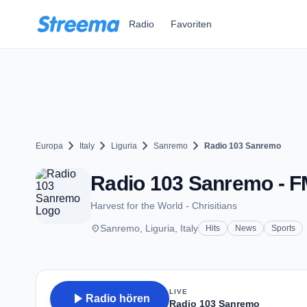
Zum Hauptinhalt springen
Radio
Favoriten
chevron_right
chevron_right
chevron_right
chevron_right
Europa
Italy
Liguria
Sanremo
Radio 103 Sanremo
Radio 103 Sanremo - F
Harvest for the World - Chrisitians
place
Sanremo, Liguria, Italy
Hits
News
Sports
LIVE
play_arrow
Radio hören
Radio 103 Sanremo