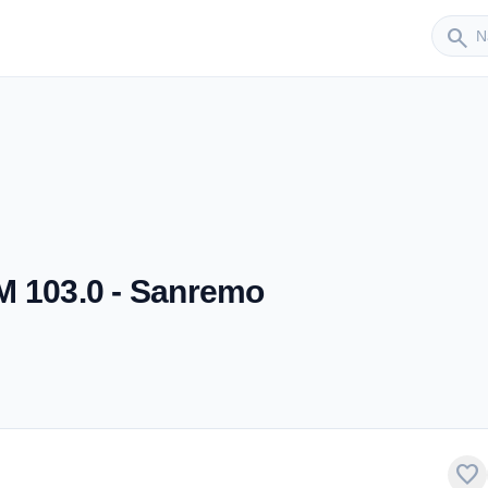
Sender
search
M 103.0 - Sanremo
favorite