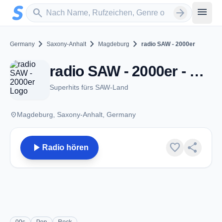
Zum Hauptinhalt springen
Sender suchen
menu
search
arrow_forward
chevron_right
chevron_right
chevron_right
Germany
Saxony-Anhalt
Magdeburg
radio SAW - 2000er
radio SAW - 2000er - Magdeburg
Superhits fürs SAW-Land
place
Magdeburg, Saxony-Anhalt, Germany
play_arrow
favorite
share
Radio hören