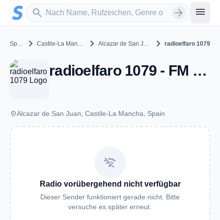
Zum Hauptinhalt springen
Sender suchen
menu
search
arrow_forward
chevron_right
chevron_right
chevron_right
Spain
Castile-La Mancha
Alcazar de San Juan
radioelfaro 1079
radioelfaro 1079 - FM 107.9 - Alcazar de San Juan
place
Alcazar de San Juan, Castile-La Mancha, Spain
wifi_off
Radio vorübergehend nicht verfügbar
Dieser Sender funktioniert gerade nicht. Bitte
versuche es später erneut.