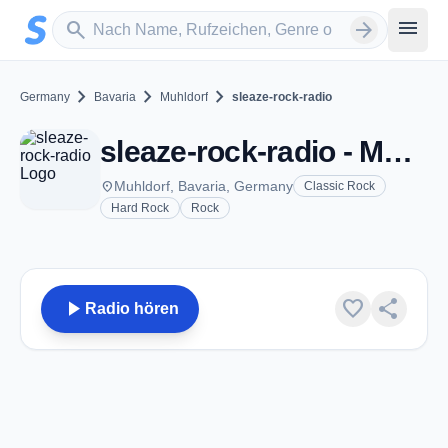
Zum Hauptinhalt springen
Sender suchen
menu
search
arrow_forward
chevron_right
chevron_right
chevron_right
Germany
Bavaria
Muhldorf
sleaze-rock-radio
sleaze-rock-radio - Muhldorf
place
Muhldorf, Bavaria, Germany
Classic Rock
Hard Rock
Rock
play_arrow
favorite
share
Radio hören