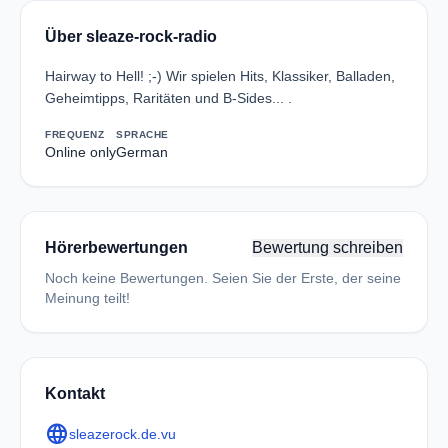
Über sleaze-rock-radio
Hairway to Hell! ;-) Wir spielen Hits, Klassiker, Balladen,
Geheimtipps, Raritäten und B-Sides... .
FREQUENZ
SPRACHE
Online only
German
Hörerbewertungen
Bewertung schreiben
Noch keine Bewertungen. Seien Sie der Erste, der seine
Meinung teilt!
Kontakt
language
sleazerock.de.vu