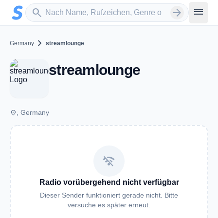
Zum Hauptinhalt springen
Sender suchen
menu
search
arrow_forward
chevron_right
Germany
streamlounge
streamlounge
place
, Germany
wifi_off
Radio vorübergehend nicht verfügbar
Dieser Sender funktioniert gerade nicht. Bitte
versuche es später erneut.