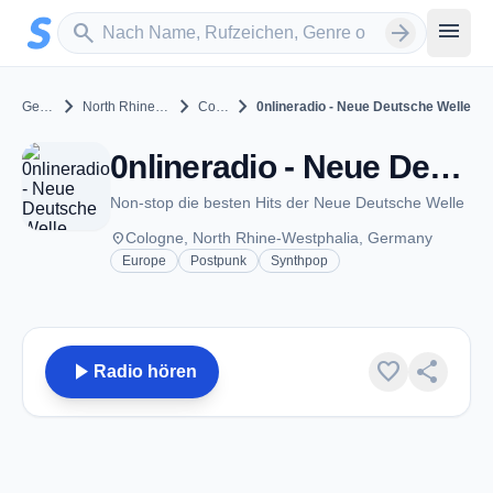
Zum Hauptinhalt springen
Sender suchen
menu
search
arrow_forward
chevron_right
chevron_right
chevron_right
Germany
North Rhine-Westphalia
Cologne
0nlineradio - Neue Deutsche Welle
0nlineradio - Neue Deutsche Welle - Cologne
Non-stop die besten Hits der Neue Deutsche Welle
place
Cologne, North Rhine-Westphalia, Germany
Europe
Postpunk
Synthpop
play_arrow
favorite
share
Radio hören