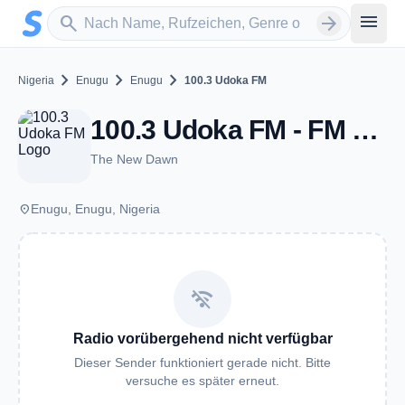
Zum Hauptinhalt springen
Sender suchen
menu
search
arrow_forward
chevron_right
chevron_right
chevron_right
Nigeria
Enugu
Enugu
100.3 Udoka FM
100.3 Udoka FM - FM 100.3 - Enugu
The New Dawn
place
Enugu, Enugu, Nigeria
wifi_off
Radio vorübergehend nicht verfügbar
Dieser Sender funktioniert gerade nicht. Bitte
versuche es später erneut.