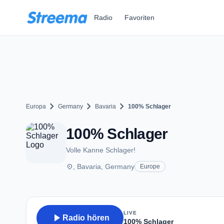
Zum Hauptinhalt springen
Radio
Favoriten
chevron_right
chevron_right
chevron_right
Europa
Germany
Bavaria
100% Schlager
100% Schlager
Volle Kanne Schlager!
place
, Bavaria, Germany
Europe
LIVE
play_arrow
Radio hören
100% Schlager