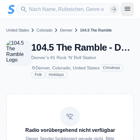
Zum Hauptinhalt springen
Sender suchen
menu
search
arrow_forward
chevron_right
chevron_right
chevron_right
United States
Colorado
Denver
104.5 The Ramble
104.5 The Ramble - Denver, CO
Denver’s #1 Rock ‘N’ Roll Station
place
Denver, Colorado, United States
Christmas
Folk
Holidays
wifi_off
Radio vorübergehend nicht verfügbar
Dieser Sender funktioniert gerade nicht. Bitte