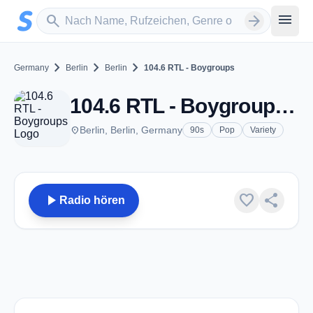
Zum Hauptinhalt springen
Sender suchen
menu
search
arrow_forward
chevron_right
chevron_right
chevron_right
Germany
Berlin
Berlin
104.6 RTL - Boygroups
104.6 RTL - Boygroups - Berlin
place
Berlin, Berlin, Germany
90s
Pop
Variety
play_arrow
favorite
share
Radio hören