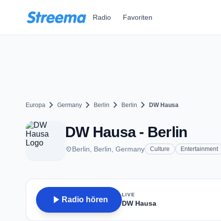
Zum Hauptinhalt springen
Radio
Favoriten
chevron_right
chevron_right
chevron_right
chevron_right
Europa
Germany
Berlin
Berlin
DW Hausa
DW Hausa - Berlin
place
Berlin, Berlin, Germany
Culture
Entertainment
LIVE
play_arrow
Radio hören
DW Hausa