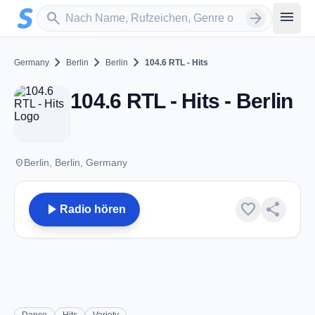
Zum Hauptinhalt springen
Sender suchen
menu
search
arrow_forward
chevron_right
chevron_right
chevron_right
Germany
Berlin
Berlin
104.6 RTL - Hits
104.6 RTL - Hits - Berlin
place
Berlin, Berlin, Germany
play_arrow
favorite
share
Radio hören