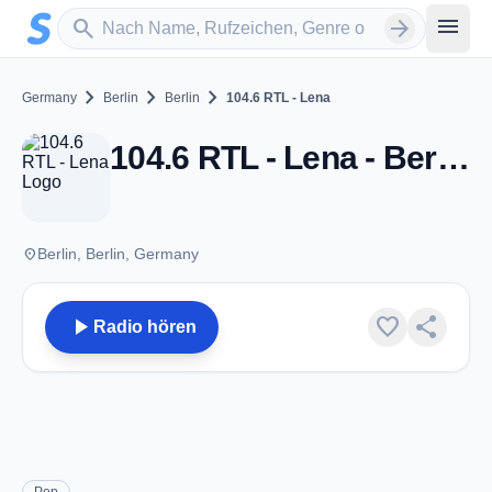
Zum Hauptinhalt springen
Sender suchen
menu
search
arrow_forward
chevron_right
chevron_right
chevron_right
Germany
Berlin
Berlin
104.6 RTL - Lena
104.6 RTL - Lena - Berlin
place
Berlin, Berlin, Germany
play_arrow
favorite
share
Radio hören