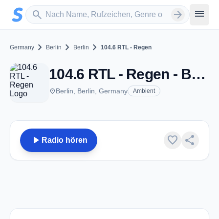
Zum Hauptinhalt springen
Sender suchen
menu
search
arrow_forward
chevron_right
chevron_right
chevron_right
Germany
Berlin
Berlin
104.6 RTL - Regen
104.6 RTL - Regen - Berlin
place
Berlin, Berlin, Germany
Ambient
play_arrow
favorite
share
Radio hören