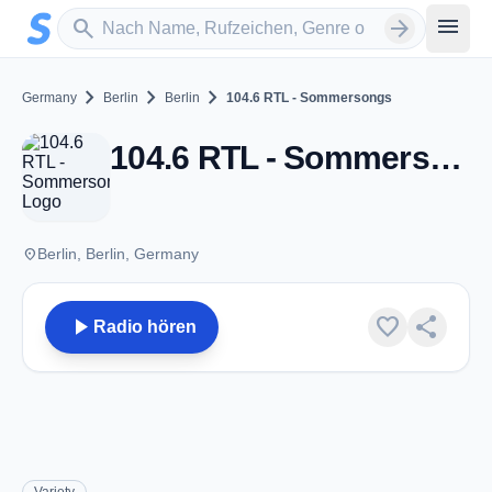
Zum Hauptinhalt springen
Sender suchen
menu
search
arrow_forward
chevron_right
chevron_right
chevron_right
Germany
Berlin
Berlin
104.6 RTL - Sommersongs
104.6 RTL - Sommersongs - Berlin
place
Berlin, Berlin, Germany
play_arrow
favorite
share
Radio hören