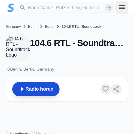
Zum Hauptinhalt springen
Sender suchen
menu
search
arrow_forward
chevron_right
chevron_right
chevron_right
Germany
Berlin
Berlin
104.6 RTL - Soundtrack
104.6 RTL - Soundtrack - Berlin
place
Berlin, Berlin, Germany
play_arrow
favorite
share
Radio hören