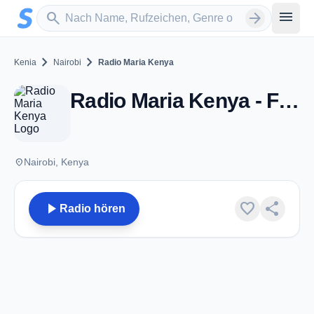
Zum Hauptinhalt springen
Sender suchen
menu
search
arrow_forward
chevron_right
chevron_right
Kenia
Nairobi
Radio Maria Kenya
Radio Maria Kenya - FM 107.3 - Nairobi
place
Nairobi, Kenya
play_arrow
favorite
share
Radio hören