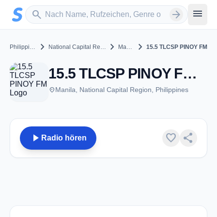
Zum Hauptinhalt springen
Sender suchen
menu
search
arrow_forward
chevron_right
chevron_right
chevron_right
Philippines
National Capital Region
Manila
15.5 TLCSP PINOY FM
15.5 TLCSP PINOY FM - Manila
place
Manila, National Capital Region, Philippines
play_arrow
favorite
share
Radio hören