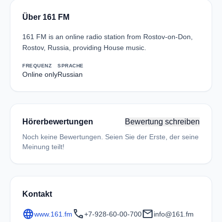
Über 161 FM
161 FM is an online radio station from Rostov-on-Don,
Rostov, Russia, providing House music.
FREQUENZ
SPRACHE
Online only
Russian
Hörerbewertungen
Bewertung schreiben
Noch keine Bewertungen. Seien Sie der Erste, der seine
Meinung teilt!
Kontakt
language
call
mail
www.161.fm
+7-928-60-00-700
info@161.fm