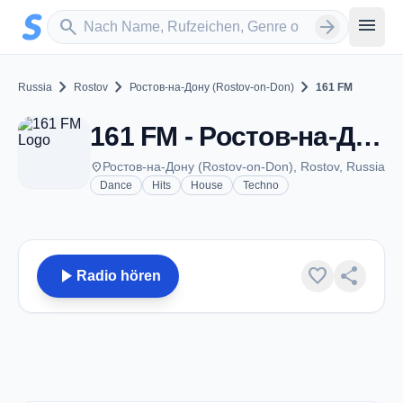
Zum Hauptinhalt springen
Sender suchen
menu
search
arrow_forward
chevron_right
chevron_right
chevron_right
Russia
Rostov
Ростов-на-Дону (Rostov-on-Don)
161 FM
161 FM - Ростов-на-Дону (Rostov-on-Don)
place
Ростов-на-Дону (Rostov-on-Don), Rostov, Russia
Dance
Hits
House
Techno
play_arrow
favorite
share
Radio hören