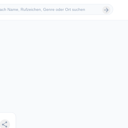
 suchen
arrow_forward
share