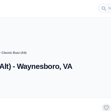
Sender
search
- Classic Buzz (Alt)
(Alt) - Waynesboro, VA
favorite