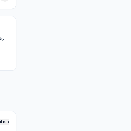
try
iben