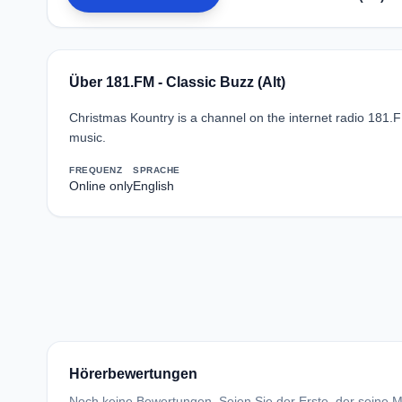
Über 181.FM - Classic Buzz (Alt)
Christmas Kountry is a channel on the internet radio 181.
music.
FREQUENZ
SPRACHE
Online only
English
Hörerbewertungen
Noch keine Bewertungen. Seien Sie der Erste, der seine Me