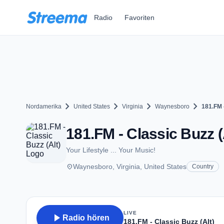
Zum Hauptinhalt springen
Radio
Favoriten
chevron_right
chevron_right
chevron_right
chevron_right
Nordamerika
United States
Virginia
Waynesboro
181.FM 
181.FM - Classic Buzz 
Your Lifestyle ... Your Music!
place
Waynesboro, Virginia, United States
Country
LIVE
play_arrow
Radio hören
181.FM - Classic Buzz (Alt)