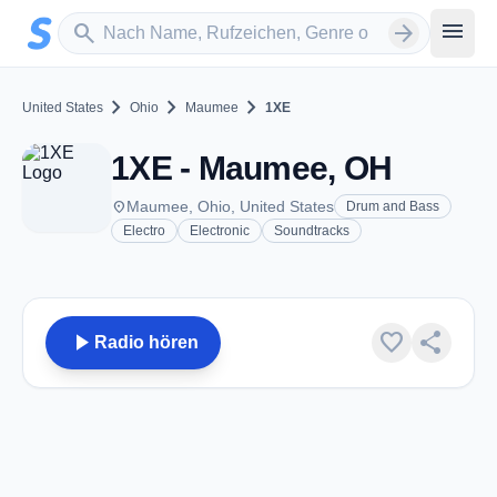
Zum Hauptinhalt springen
Sender suchen
menu
search
arrow_forward
chevron_right
chevron_right
chevron_right
United States
Ohio
Maumee
1XE
1XE - Maumee, OH
place
Maumee, Ohio, United States
Drum and Bass
Electro
Electronic
Soundtracks
play_arrow
favorite
share
Radio hören