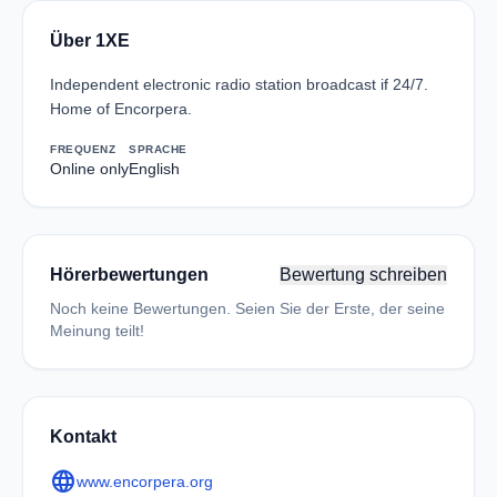
Über 1XE
Independent electronic radio station broadcast if 24/7.
Home of Encorpera.
FREQUENZ
SPRACHE
Online only
English
Hörerbewertungen
Bewertung schreiben
Noch keine Bewertungen. Seien Sie der Erste, der seine
Meinung teilt!
Kontakt
language
www.encorpera.org