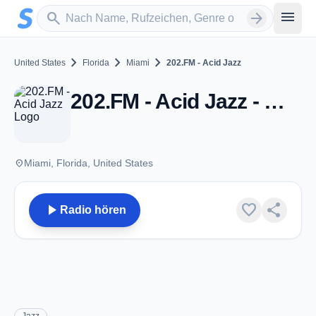
Zum Hauptinhalt springen
Sender suchen
menu
search
arrow_forward
chevron_right
chevron_right
chevron_right
United States
Florida
Miami
202.FM - Acid Jazz
202.FM - Acid Jazz - Miami, FL
place
Miami, Florida, United States
play_arrow
favorite
share
Radio hören