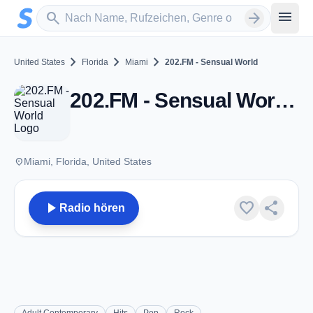
Zum Hauptinhalt springen
Sender suchen
menu
search
arrow_forward
chevron_right
chevron_right
chevron_right
United States
Florida
Miami
202.FM - Sensual World
202.FM - Sensual World - Miami, FL
place
Miami, Florida, United States
play_arrow
favorite
share
Radio hören