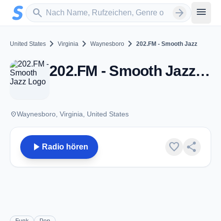
Zum Hauptinhalt springen
Sender suchen
menu
search
arrow_forward
chevron_right
chevron_right
chevron_right
United States
Virginia
Waynesboro
202.FM - Smooth Jazz
202.FM - Smooth Jazz - Waynesboro, VA
place
Waynesboro, Virginia, United States
play_arrow
favorite
share
Radio hören