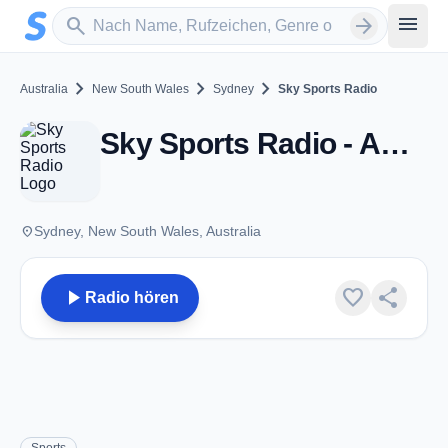
Zum Hauptinhalt springen
Sender suchen
menu
search
arrow_forward
chevron_right
chevron_right
chevron_right
Australia
New South Wales
Sydney
Sky Sports Radio
Sky Sports Radio - AM 1017 - Sydney, NSW
place
Sydney, New South Wales, Australia
play_arrow
favorite
share
Radio hören