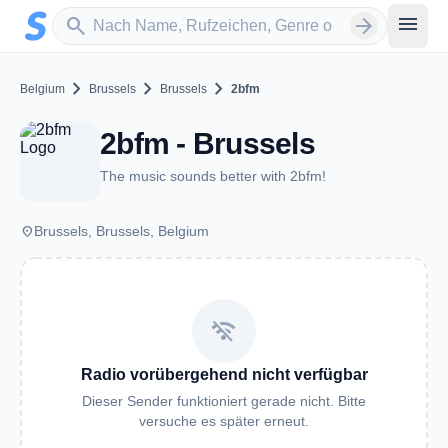
Zum Hauptinhalt springen
Sender suchen
menu
search
arrow_forward
chevron_right
chevron_right
chevron_right
Belgium
Brussels
Brussels
2bfm
2bfm - Brussels
The music sounds better with 2bfm!
place
Brussels, Brussels, Belgium
wifi_off
Radio vorübergehend nicht verfügbar
Dieser Sender funktioniert gerade nicht. Bitte
versuche es später erneut.