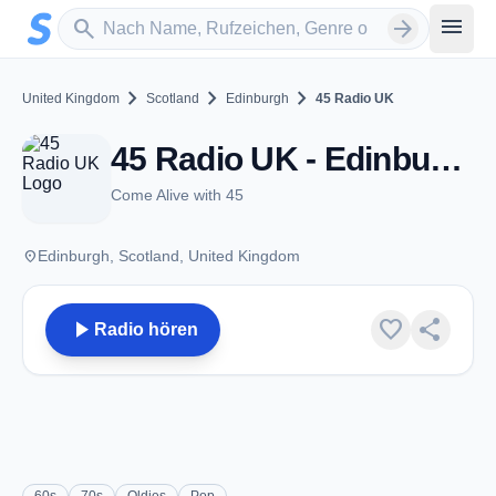
Zum Hauptinhalt springen
Sender suchen
menu
search
arrow_forward
chevron_right
chevron_right
chevron_right
United Kingdom
Scotland
Edinburgh
45 Radio UK
45 Radio UK - Edinburgh
Come Alive with 45
place
Edinburgh, Scotland, United Kingdom
play_arrow
favorite
share
Radio hören