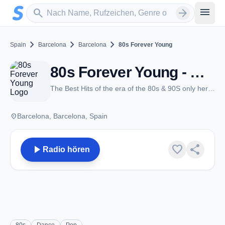
Zum Hauptinhalt springen
Sender suchen
menu
search
arrow_forward
chevron_right
chevron_right
chevron_right
Spain
Barcelona
Barcelona
80s Forever Young
80s Forever Young - Barcelona
The Best Hits of the era of the 80s & 90S only here-Radio Super 80s & 90s pop hits
place
Barcelona, Barcelona, Spain
play_arrow
favorite
share
Radio hören