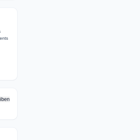
s
ments
iben