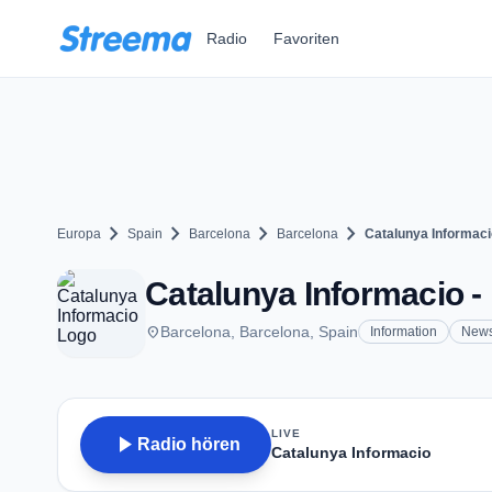
Zum Hauptinhalt springen
Radio
Favoriten
chevron_right
chevron_right
chevron_right
chevron_right
Europa
Spain
Barcelona
Barcelona
Catalunya Informaci
Catalunya Informacio -
place
Barcelona, Barcelona, Spain
Information
New
LIVE
play_arrow
Radio hören
Catalunya Informacio