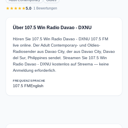
Adult Contemporary
Oldies
star
star
star
star
star
5.0
· 1 Bewertungen
Über 107.5 Win Radio Davao - DXNU
Hören Sie 107.5 Win Radio Davao - DXNU 107.5 FM
live online. Der Adult Contemporary- und Oldies-
Radiosender aus Davao City, der aus Davao City, Davao
del Sur, Philippines sendet. Streamen Sie 107.5 Win
Radio Davao - DXNU kostenlos auf Streema — keine
Anmeldung erforderlich.
FREQUENZ
SPRACHE
107.5 FM
English