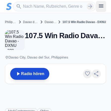
Zum Hauptinhalt springen
Sender suchen
menu
search
arrow_forward
chevron_right
chevron_right
chevron_right
Philippines
Davao del Sur
Davao City
107.5 Win Radio Davao - DXNU
107.5 Win Radio Davao - DXNU - FM 107.5 - Davao City
place
Davao City, Davao del Sur, Philippines
play_arrow
favorite
share
Radio hören