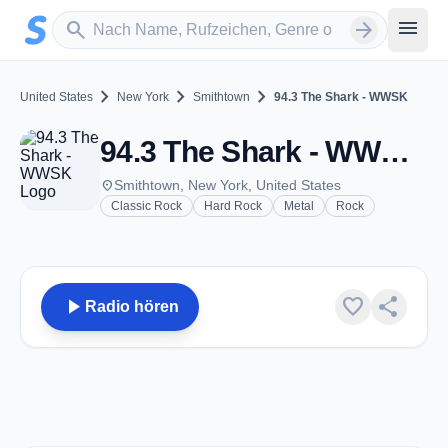
Zum Hauptinhalt springen
Sender suchen
menu
search
arrow_forward
chevron_right
chevron_right
chevron_right
United States
New York
Smithtown
94.3 The Shark - WWSK
94.3 The Shark - WWSK - FM 94.3 - Smithtown, NY
place
Smithtown, New York, United States
Classic Rock
Hard Rock
Metal
Rock
play_arrow
favorite
share
Radio hören