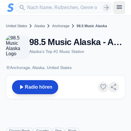
Zum Hauptinhalt springen
Sender suchen
menu
search
arrow_forward
chevron_right
chevron_right
chevron_right
United States
Alaska
Anchorage
98.5 Music Alaska
98.5 Music Alaska - Anchorage, AK
Alaska's Top #1 Music Station
place
Anchorage, Alaska, United States
play_arrow
favorite
share
Radio hören